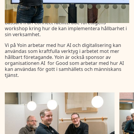
träffades idag hos Yoin Technologies för att lyssna på
Sofia Ström från
Inclusive Business
som berättade om
hur företag kan arbeta med hållbarhet. Anna Linner
Bassani från Connect faciliterade företagens
workshop kring hur de kan implementera hållbarhet i
sin verksamhet.
Vi på Yoin arbetar med hur AI och digitalisering kan
användas som kraftfulla verktyg i arbetet mot mer
hållbart företagande. Yoin är också sponsor av
organisationen AI for Good som arbetar med hur AI
kan användas för gott i samhällets och människans
tjänst.